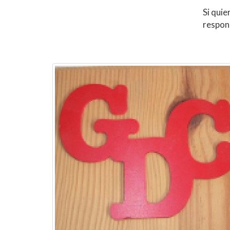
Si quie
respon