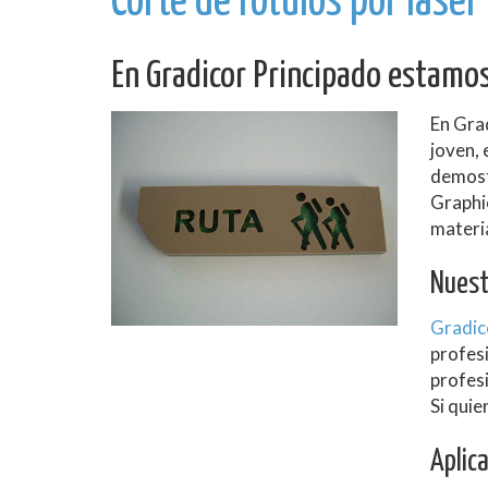
Corte de rótulos por láser
En Gradicor Principado estamos 
En Gra
joven,
demost
Graphic
materia
Nuest
Gradic
profesi
profesi
Si qui
Aplica