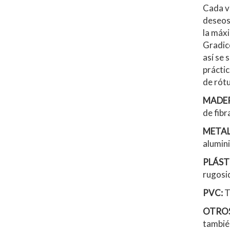
Cada ve
deseos
la máxi
Gradico
así se 
práctic
de rótu
MADE
de fibr
METAL
alumini
PLÁST
rugosid
PVC:
T
OTROS
también