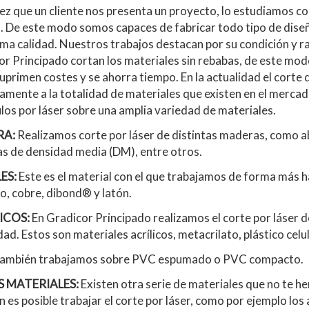
z que un cliente nos presenta un proyecto, lo estudiamos co
. De este modo somos capaces de fabricar todo tipo de dise
ma calidad. Nuestros trabajos destacan por su condición y r
r Principado cortan los materiales sin rebabas, de este modo, 
suprimen costes y se ahorra tiempo. En la actualidad el corte 
amente a la totalidad de materiales que existen en el mercad
los por láser sobre una amplia variedad de materiales.
RA:
Realizamos corte por láser de distintas maderas, como ab
as de densidad media (DM), entre otros.
ES:
Este es el material con el que trabajamos de forma más h
o, cobre, dibond® y latón.
ICOS:
En Gradicor Principado realizamos el corte por láser d
ad. Estos son materiales acrílicos, metacrilato, plástico celu
ambién trabajamos sobre PVC espumado o PVC compacto.
 MATERIALES:
Existen otra serie de materiales que no te 
 es posible trabajar el corte por láser, como por ejemplo los