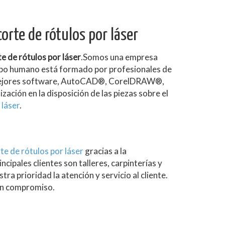
orte de rótulos por láser
e de rótulos por láser
.Somos una empresa
ipo humano está formado por profesionales de
os mejores software, AutoCAD®, CorelDRAW®,
ción en la disposición de las piezas sobre el
 láser
.
te de rótulos por láser
gracias a la
cipales clientes son talleres, carpinterías y
tra prioridad la atención y servicio al cliente.
sin compromiso.