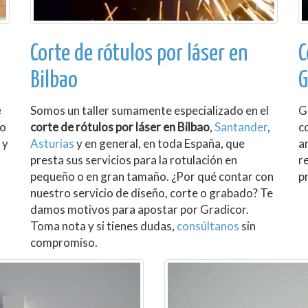
Corte de rótulos por láser en
C
Bilbao
G
e
Somos un taller sumamente especializado en el
G
ro
corte de rótulos por láser en Bilbao
,
Santander
,
c
 y
Asturias
y en general, en toda España, que
a
presta sus servicios para la rotulación en
r
pequeño o en gran tamaño. ¿Por qué contar con
p
nuestro servicio de diseño, corte o grabado? Te
damos motivos para apostar por Gradicor.
Toma nota y si tienes dudas,
consúltanos
sin
compromiso.